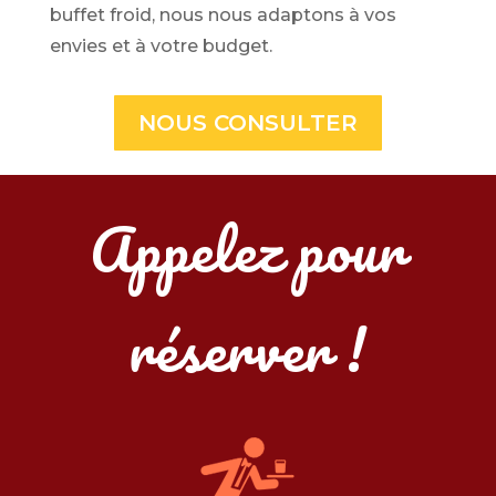
buffet froid, nous nous adaptons à vos
envies et à votre budget.
NOUS CONSULTER
Appelez pour
réserver !