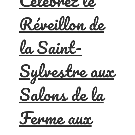
Célébrez le
Réveillon de
la Saint-
Sylvestre aux
Salons de la
Ferme aux